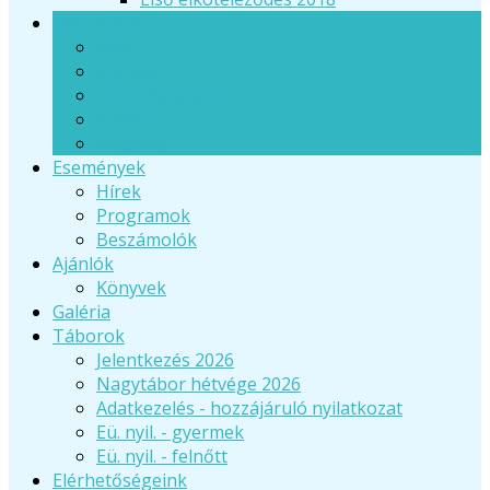
Lelki forrás
Imák
Szentek
Tanúságtételek
Advent
Nagyböjt
Események
Hírek
Programok
Beszámolók
Ajánlók
Könyvek
Galéria
Táborok
Jelentkezés 2026
Nagytábor hétvége 2026
Adatkezelés - hozzájáruló nyilatkozat
Eü. nyil. - gyermek
Eü. nyil. - felnőtt
Elérhetőségeink