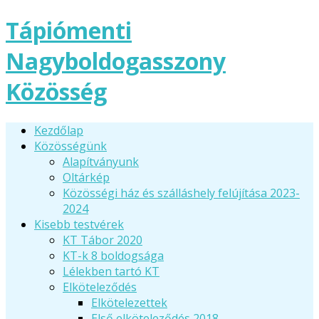
Tápiómenti
Nagyboldogasszony
Közösség
Kezdőlap
Közösségünk
Alapítványunk
Oltárkép
Közösségi ház és szálláshely felújítása 2023-
2024
Kisebb testvérek
KT Tábor 2020
KT-k 8 boldogsága
Lélekben tartó KT
Elköteleződés
Elkötelezettek
Első elköteleződés 2018