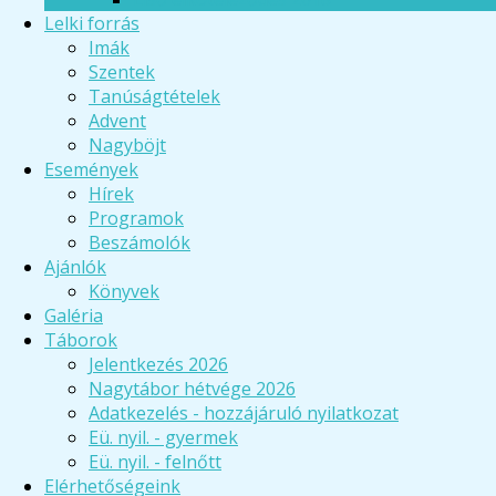
Lelki forrás
Imák
Szentek
Tanúságtételek
Advent
Nagyböjt
Események
Hírek
Programok
Beszámolók
Ajánlók
Könyvek
Galéria
Táborok
Jelentkezés 2026
Nagytábor hétvége 2026
Adatkezelés - hozzájáruló nyilatkozat
Eü. nyil. - gyermek
Eü. nyil. - felnőtt
Elérhetőségeink