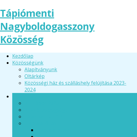
Tápiómenti
Nagyboldogasszony
Közösség
Kezdőlap
Közösségünk
Alapítványunk
Oltárkép
Közösségi ház és szálláshely felújítása 2023-
2024
Kisebb testvérek
KT Tábor 2020
KT-k 8 boldogsága
Lélekben tartó KT
Elköteleződés
Elkötelezettek
Első elköteleződés 2018