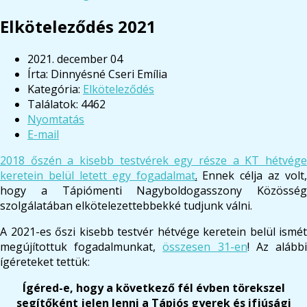
Elköteleződés 2021
2021. december 04
Írta:
Dinnyésné Cseri Emília
Kategória:
Elköteleződés
Találatok: 4462
Nyomtatás
E-mail
2018 őszén a kisebb testvérek egy része a KT hétvége
keretein belül letett egy fogadalmat
.
Ennek célja az volt,
hogy a Tápiómenti Nagyboldogasszony Közösség
szolgálatában elkötelezettebbekké tudjunk válni.
A 2021-es őszi kisebb testvér hétvége keretein belül ismét
megújítottuk fogadalmunkat,
összesen 31-en
! Az alább
ígéreteket tettük:
Ígéred-e, hogy a következő fél évben törekszel
segítőként jelen lenni a Tápiós gyerek és ifjúsági