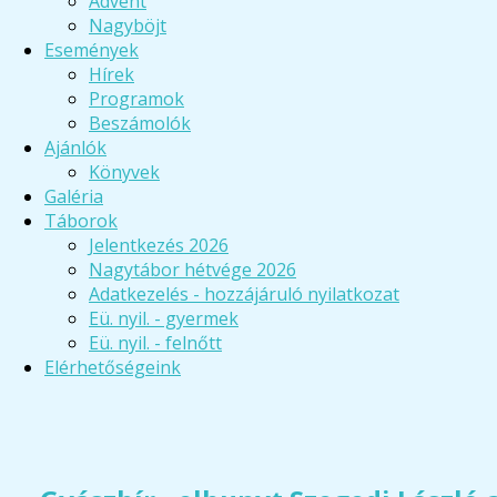
Advent
Nagyböjt
Események
Hírek
Programok
Beszámolók
Ajánlók
Könyvek
Galéria
Táborok
Jelentkezés 2026
Nagytábor hétvége 2026
Adatkezelés - hozzájáruló nyilatkozat
Eü. nyil. - gyermek
Eü. nyil. - felnőtt
Elérhetőségeink