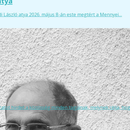
atya
gedi László atya 2026. május 8-án este megtért a Mennyei…
tot hirdet a közösség minden tagjának, melynek célja, hog