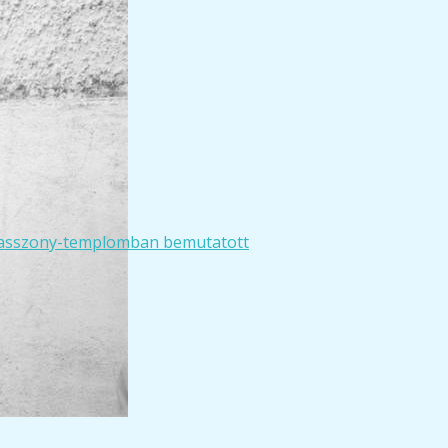
dogasszony-templomban bemutatott