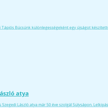
i Tápiós Búcsúnk különlegességeként egy újságot készítettü
ászló atya
Szegedi László atya már 50 éve szolgál Sülysápon. Lelkipás