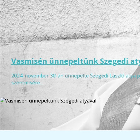
Vasmisén ünnepeltünk Szegedi at
2024. november 30-án ünnepelte Szegedi László atya p
szentmisére…