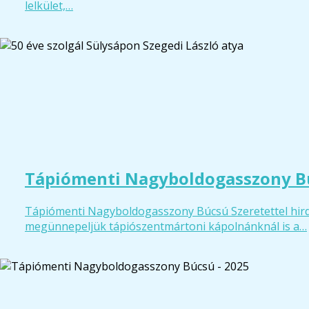
lelkület,…
Tápiómenti Nagyboldogasszony Bú
Tápiómenti Nagyboldogasszony Búcsú Szeretettel hirde
megünnepeljük tápiószentmártoni kápolnánknál is a…