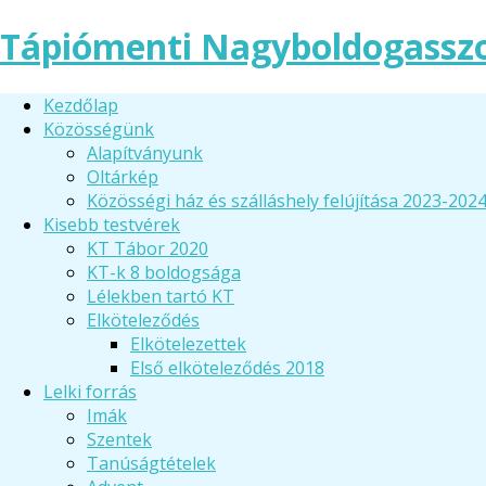
Tápiómenti Nagyboldogassz
Kezdőlap
Közösségünk
Alapítványunk
Oltárkép
Közösségi ház és szálláshely felújítása 2023-202
Kisebb testvérek
KT Tábor 2020
KT-k 8 boldogsága
Lélekben tartó KT
Elköteleződés
Elkötelezettek
Első elköteleződés 2018
Lelki forrás
Imák
Szentek
Tanúságtételek