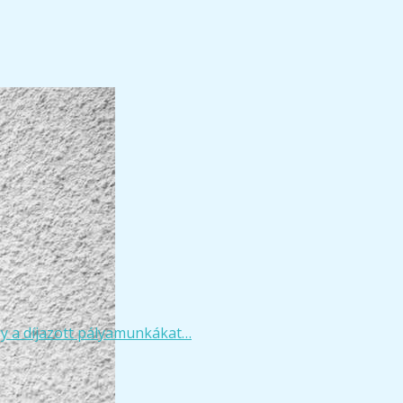
y a díjazott pályamunkákat…