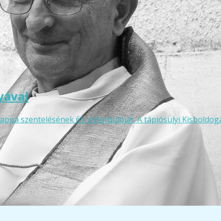
yával
appá szentelésének 65. évfordulóját. A tápiósülyi Kisbol