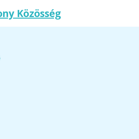
ony Közösség
4