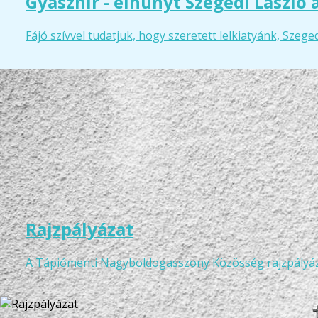
Gyászhír - elhunyt Szegedi László 
Fájó szívvel tudatjuk, hogy szeretett lelkiatyánk, Sze
Rajzpályázat
A Tápiómenti Nagyboldogasszony Közösség rajzpályáza