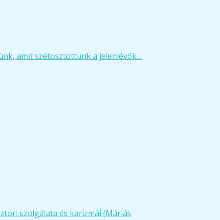
nk, amit szétosztottunk a jelenlévők…
ztori szolgálata és karizmái (Máriás