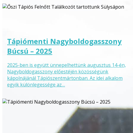
Tápiómenti Nagyboldogasszony
Búcsú – 2025
2025-ben is együtt ünnepelhettünk augusztus 14-én,
Nagyboldogasszony előestéjén közösségünk
kápolnájánál Tápiószentmártonban. Az idei alkalom
egyik különlegessége az…