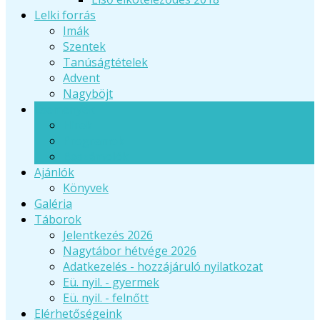
Lelki forrás
Imák
Szentek
Tanúságtételek
Advent
Nagyböjt
Események
Hírek
Programok
Beszámolók
Ajánlók
Könyvek
Galéria
Táborok
Jelentkezés 2026
Nagytábor hétvége 2026
Adatkezelés - hozzájáruló nyilatkozat
Eü. nyil. - gyermek
Eü. nyil. - felnőtt
Elérhetőségeink