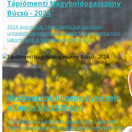
Tápiómenti Nagyboldogasszony
Búcsú - 2024
2024. augusztus 14-én tápiós búcsús misén
ünnepeltünk együtt a közösség tápiószentmártoni
táborhelyén. A nagy meleg ellenére is…
Közösségünk ünnepe: ilyen volt
a Tápiós Bál 2025-ben
2025. február 22-én ismét összegyűlt a Tápiómenti
Nagyboldogasszony Közösség apraja-nagyja évnyitó