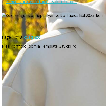
eseményünkön, a Tápiós Bálon. Több,…
Page 1 of 9
Következő
Free Portfolio Joomla Template GavickPro