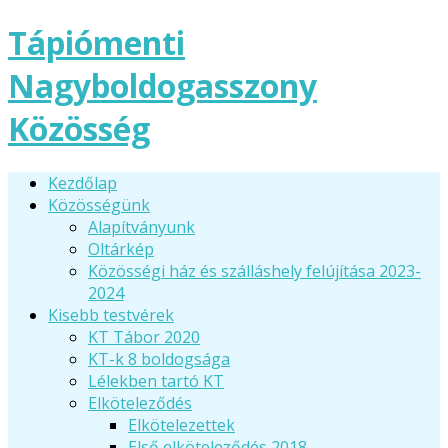
Tápiómenti
Nagyboldogasszony
Közösség
Kezdőlap
Közösségünk
Alapítványunk
Oltárkép
Közösségi ház és szálláshely felújítása 2023-
2024
Kisebb testvérek
KT Tábor 2020
KT-k 8 boldogsága
Lélekben tartó KT
Elköteleződés
Elkötelezettek
Első elköteleződés 2018