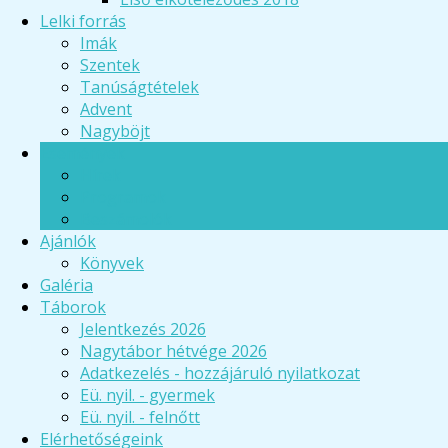
Lelki forrás
Imák
Szentek
Tanúságtételek
Advent
Nagyböjt
Események
Hírek
Programok
Beszámolók
Ajánlók
Könyvek
Galéria
Táborok
Jelentkezés 2026
Nagytábor hétvége 2026
Adatkezelés - hozzájáruló nyilatkozat
Eü. nyil. - gyermek
Eü. nyil. - felnőtt
Elérhetőségeink