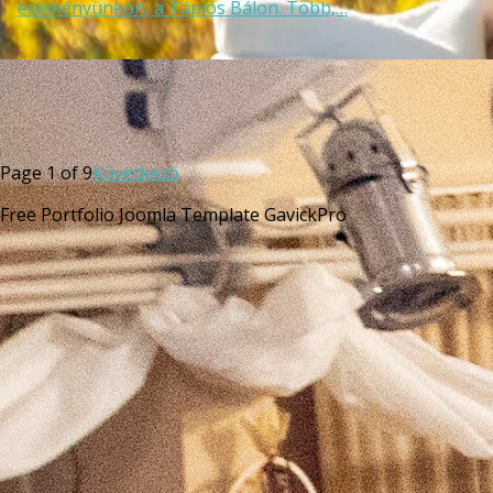
eseményünkön, a Tápiós Bálon. Több,…
Page 1 of 9
Következő
Free Portfolio Joomla Template GavickPro