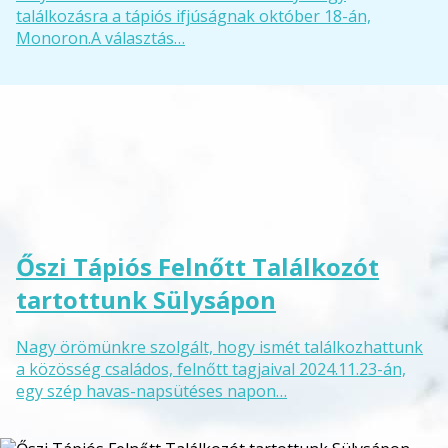
találkozásra a tápiós ifjúságnak október 18-án,
Monoron.A választás…
Őszi Tápiós Felnőtt Találkozót
tartottunk Sülysápon
Nagy örömünkre szolgált, hogy ismét találkozhattunk
a közösség családos, felnőtt tagjaival 2024.11.23-án,
egy szép havas-napsütéses napon…