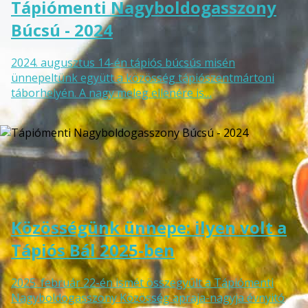
Tápiómenti Nagyboldogasszony
Búcsú - 2024
2024. augusztus 14-én tápiós búcsús misén
ünnepeltünk együtt a közösség tápiószentmártoni
táborhelyén. A nagy meleg ellenére is…
Közösségünk ünnepe: ilyen volt a
Tápiós Bál 2025-ben
2025. február 22-én ismét összegyűlt a Tápiómenti
Nagyboldogasszony Közösség apraja-nagyja évnyitó