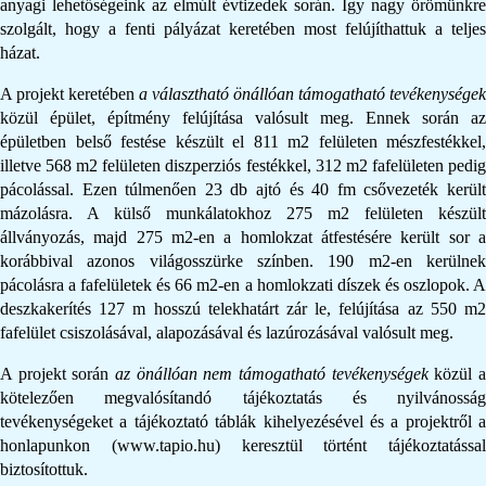
anyagi lehetőségeink az elmúlt évtizedek során. Így nagy örömünkre
szolgált, hogy a fenti pályázat keretében most felújíthattuk a teljes
házat.
A projekt keretében
a választható önállóan támogatható tevékenységek
közül épület, építmény felújítása valósult meg. Ennek során az
épületben belső festése készült el 811 m2 felületen mészfestékkel,
illetve 568 m2 felületen diszperziós festékkel, 312 m2 fafelületen pedig
pácolással. Ezen túlmenően 23 db ajtó és 40 fm csővezeték került
mázolásra. A külső munkálatokhoz 275 m2 felületen készült
állványozás, majd 275 m2-en a homlokzat átfestésére került sor a
korábbival azonos világosszürke színben. 190 m2-en kerülnek
pácolásra a fafelületek és 66 m2-en a homlokzati díszek és oszlopok. A
deszkakerítés 127 m hosszú telekhatárt zár le, felújítása az 550 m2
fafelület csiszolásával, alapozásával és lazúrozásával valósult meg.
A projekt során
az önállóan nem támogatható tevékenységek
közül 
kötelezően megvalósítandó tájékoztatás és nyilvánosság
tevékenységeket a tájékoztató táblák kihelyezésével és a projektről a
honlapunkon (www.tapio.hu) keresztül történt tájékoztatással
biztosítottuk.