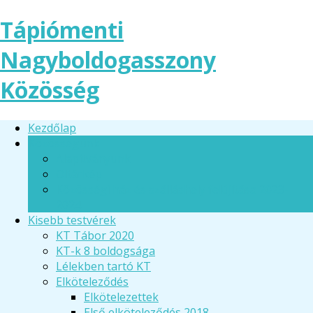
Tápiómenti
Nagyboldogasszony
Közösség
Kezdőlap
Közösségünk
Alapítványunk
Oltárkép
Közösségi ház és szálláshely felújítása 2023-
2024
Kisebb testvérek
KT Tábor 2020
KT-k 8 boldogsága
Lélekben tartó KT
Elköteleződés
Elkötelezettek
Első elköteleződés 2018