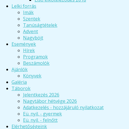
Lelki forrás
Imák
Szentek
Tanúságtételek
Advent
Nagyböjt
Események
Hírek
Programok
Beszámolók
Ajánlók
Könyvek
Galéria
Táborok
Jelentkezés 2026
Nagytábor hétvége 2026
Adatkezelés - hozzájáruló nyilatkozat
Eü. nyil. - gyermek
Eü. nyil. - felnőtt
Elérhetőségeink