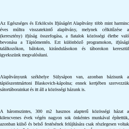
Az Egészséges és Erkölcsös Ifjúságért Alapítvány több mint harminc
éves múltra visszatekintő alapítvány, melynek célkitűzése a
(keresztény) ifjúság összefogása, a fiatalok közösségi életbe való
bevonása a Tápiómentén. Ezt különböző programokon, ifjúsági
találkozókon, bálokon, kirándulásokon és táborokon keresztül
igyekszünk megvalósítani.
Alapítványunk székhelye Sülysápon van, azonban bázisunk a
tápiószentmártoni Blaskovich-kápolna; ennek kertjében szervezzük
sátortáborainkat és itt áll a közösségi házunk is.
A háromszintes, 300 m2 hasznos alapterű közösségi házat a
kilencvenes évek végén nagyon sok önkéntes munkával építettük,
azonban külső és belső festésének felújítására csak részlegesen voltak