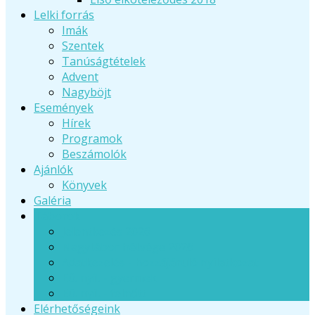
Lelki forrás
Imák
Szentek
Tanúságtételek
Advent
Nagyböjt
Események
Hírek
Programok
Beszámolók
Ajánlók
Könyvek
Galéria
Táborok
Jelentkezés 2026
Nagytábor hétvége 2026
Adatkezelés - hozzájáruló nyilatkozat
Eü. nyil. - gyermek
Eü. nyil. - felnőtt
Elérhetőségeink