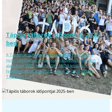
Tápiós táborok időpontjai 2025-
ben
A Tápiómenti Nagyboldogasszony Közösség
nyári táborainak időpontjai a következőképpen
alakulnak 2025-ben: NAGYTÁBOR (családok és
felnőttek számára):2025. június 25-29. IFJÚSÁGI
TÁBOR (13…