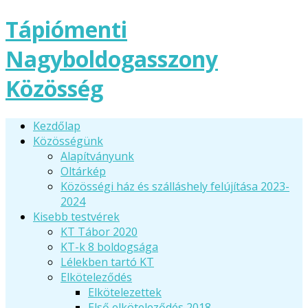
Tápiómenti
Nagyboldogasszony
Közösség
Kezdőlap
Közösségünk
Alapítványunk
Oltárkép
Közösségi ház és szálláshely felújítása 2023-
2024
Kisebb testvérek
KT Tábor 2020
KT-k 8 boldogsága
Lélekben tartó KT
Elköteleződés
Elkötelezettek
Első elköteleződés 2018