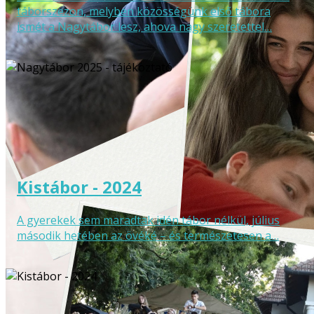
táborszezon, melyben közösségünk első tábora
ismét a Nagytábor lesz, ahova nagy szeretettel…
Kistábor - 2024
A gyerekek sem maradtak idén tábor nélkül, július
második hetében az övéké – és természetesen a…