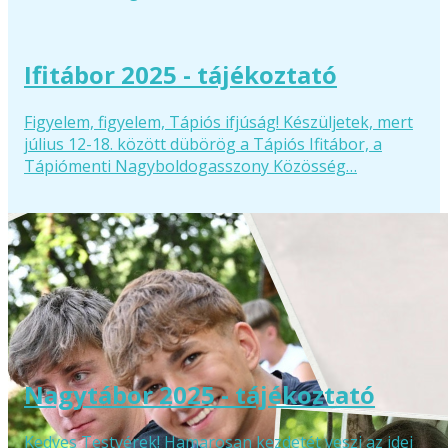
Ifitábor 2025 - tájékoztató
Figyelem, figyelem, Tápiós ifjúság! Készüljetek, mert
július 12-18. között dübörög a Tápiós Ifitábor, a
Tápiómenti Nagyboldogasszony Közösség…
Nagytábor 2025 - tájékoztató
Kedves Testvérek! Hamarosan kezdetét veszi az idei