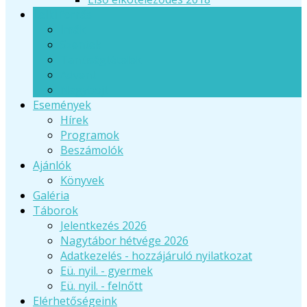
Lelki forrás
Imák
Szentek
Tanúságtételek
Advent
Nagyböjt
Események
Hírek
Programok
Beszámolók
Ajánlók
Könyvek
Galéria
Táborok
Jelentkezés 2026
Nagytábor hétvége 2026
Adatkezelés - hozzájáruló nyilatkozat
Eü. nyil. - gyermek
Eü. nyil. - felnőtt
Elérhetőségeink