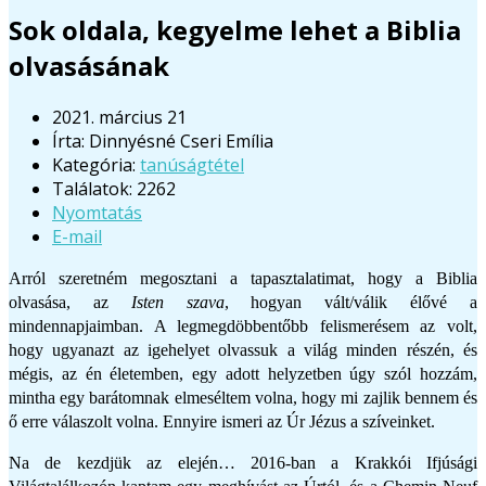
Sok oldala, kegyelme lehet a Biblia
olvasásának
2021. március 21
Írta:
Dinnyésné Cseri Emília
Kategória:
tanúságtétel
Találatok: 2262
Nyomtatás
E-mail
Arról szeretném megosztani a tapasztalatimat, hogy a Biblia
olvasása, az
Isten szava
, hogyan vált/válik élővé a
mindennapjaimban. A legmegdöbbentőbb felismerésem az volt,
hogy ugyanazt az igehelyet olvassuk a világ minden részén, és
mégis, az én életemben, egy adott helyzetben úgy szól hozzám,
mintha egy barátomnak elmeséltem volna, hogy mi zajlik bennem és
ő erre válaszolt volna. Ennyire ismeri az Úr Jézus a szíveinket.
Na de kezdjük az elején… 2016-ban a Krakkói Ifjúsági