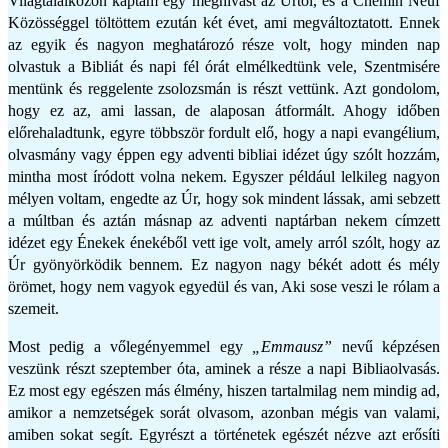
Világtalálkozón kaptam egy meghívást az Úrtól, és a Chemin Neuf
Közösséggel töltöttem ezután két évet, ami megváltoztatott. Ennek
az egyik és nagyon meghatározó része volt, hogy minden nap
olvastuk a Bibliát és napi fél órát elmélkedtünk vele, Szentmisére
mentünk és reggelente zsolozsmán is részt vettünk. Azt gondolom,
hogy ez az, ami lassan, de alaposan átformált. Ahogy időben
előrehaladtunk, egyre többször fordult elő, hogy a napi evangélium,
olvasmány vagy éppen egy adventi bibliai idézet úgy szólt hozzám,
mintha most íródott volna nekem. Egyszer például lelkileg nagyon
mélyen voltam, engedte az Úr, hogy sok mindent lássak, ami sebzett
a múltban és aztán másnap az adventi naptárban nekem címzett
idézet egy Énekek énekéből vett ige volt, amely arról szólt, hogy az
Úr gyönyörködik bennem. Ez nagyon nagy békét adott és mély
örömet, hogy nem vagyok egyedül és van, Aki sose veszi le rólam a
szemeit.
Most pedig a vőlegényemmel egy
„Emmausz”
nevű képzésen
veszünk részt szeptember óta, aminek a része a napi Bibliaolvasás.
Ez most egy egészen más élmény, hiszen tartalmilag nem mindig ad,
amikor a nemzetségek sorát olvasom, azonban mégis van valami,
amiben sokat segít. Egyrészt a történetek egészét nézve azt erősíti