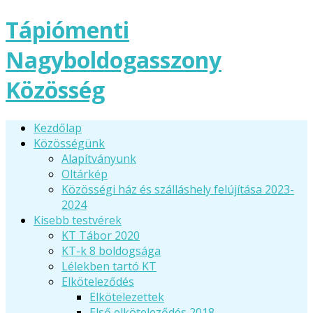
Tápiómenti
Nagyboldogasszony
Közösség
Kezdőlap
Közösségünk
Alapítványunk
Oltárkép
Közösségi ház és szálláshely felújítása 2023-
2024
Kisebb testvérek
KT Tábor 2020
KT-k 8 boldogsága
Lélekben tartó KT
Elköteleződés
Elkötelezettek
Első elköteleződés 2018