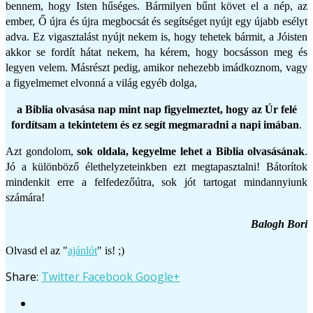
bennem, hogy Isten hűséges. Bármilyen bűnt követ el a nép, az
ember, Ő újra és újra megbocsát és segítséget nyújt egy újabb esélyt
adva. Ez vigasztalást nyújt nekem is, hogy tehetek bármit, a Jóisten
akkor se fordít hátat nekem, ha kérem, hogy bocsásson meg és
legyen velem. Másrészt pedig, amikor nehezebb imádkoznom, vagy
a figyelmemet elvonná a világ egyéb dolga,
a Biblia olvasása nap mint nap figyelmeztet, hogy az Úr felé
fordítsam a tekintetem és ez segít megmaradni a napi imában
.
Azt gondolom,
sok oldala, kegyelme lehet a Biblia olvasásának
.
Jó a különböző élethelyzeteinkben ezt megtapasztalni! Bátorítok
mindenkit erre a felfedezőútra, sok jót tartogat mindannyiunk
számára!
Balogh Bori
Olvasd el az "
ajánlót
" is! ;)
Share:
Twitter
Facebook
Google+