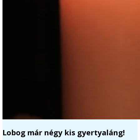
Lobog már négy kis gyertyaláng!