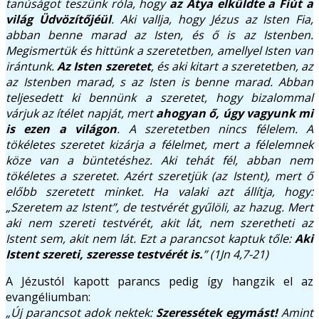
tanúságot teszünk róla, hogy
az Atya elküldte a Fiút a
világ Üdvözítőjéül
. Aki vallja, hogy Jézus az Isten Fia,
abban benne marad az Isten, és ő is az Istenben.
Megismertük és hittünk a szeretetben, amellyel Isten van
irántunk.
Az Isten szeretet
, és aki kitart a szeretetben, az
az Istenben marad, s az Isten is benne marad. Abban
teljesedett ki bennünk a szeretet, hogy bizalommal
várjuk az ítélet napját, mert
ahogyan ő, úgy vagyunk mi
is ezen a világon
. A szeretetben nincs félelem. A
tökéletes szeretet kizárja a félelmet, mert a félelemnek
köze van a büntetéshez. Aki tehát fél, abban nem
tökéletes a szeretet. Azért szeretjük (az Istent), mert ő
előbb szeretett minket. Ha valaki azt állítja, hogy:
„Szeretem az Istent”, de testvérét gyűlöli, az hazug. Mert
aki nem szereti testvérét, akit lát, nem szeretheti az
Istent sem, akit nem lát. Ezt a parancsot kaptuk tőle:
Aki
Istent szereti, szeresse testvérét is.
” (1Jn 4,7-21)
A Jézustól kapott parancs pedig így hangzik el az
evangéliumban:
„Új parancsot adok nektek:
Szeressétek egymást!
Amint