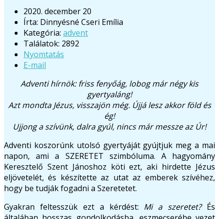
2020. december 20
Írta:
Dinnyésné Cseri Emília
Kategória:
advent
Találatok: 2892
Nyomtatás
E-mail
Adventi hírnök: friss fenyőág, lobog már négy kis
gyertyaláng!
Azt mondta Jézus, visszajön még. Újjá lesz akkor föld és
ég!
Ujjong a szívünk, dalra gyúl, nincs már messze az Úr!
Adventi koszorúnk utolsó gyertyáját gyújtjuk meg a mai
napon, ami a SZERETET szimbóluma. A hagyomány
Keresztelő Szent Jánoshoz köti ezt, aki hirdette Jézus
eljövetelét, és készítette az utat az emberek szívéhez,
hogy be tudják fogadni a Szeretetet.
Gyakran feltesszük ezt a kérdést:
Mi a szeretet?
És
általában hosszas gondolkodásba, eszmecserébe vezet