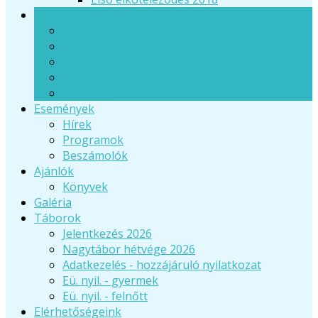
Lelki forrás
Imák
Szentek
Tanúságtételek
Advent
Nagyböjt
Események
Hírek
Programok
Beszámolók
Ajánlók
Könyvek
Galéria
Táborok
Jelentkezés 2026
Nagytábor hétvége 2026
Adatkezelés - hozzájáruló nyilatkozat
Eü. nyil. - gyermek
Eü. nyil. - felnőtt
Elérhetőségeink