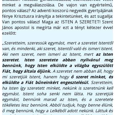
minket a megválaszolása. De vajon van egyértelmű,
pontos válasz? Az adventi koszorú negyedik gyertyájának
fénye Krisztusra irányítja a tekintetünket, és azt sugallja:
Van pontos válasz! Maga az ISTEN A SZERETET! Szent
János apostol is megírta már ezt a tényt kétezer évvel
ezelőtt:
„Szeretteim, szeressük egymást, mert a szeretet Istentől
van, és mindenki, aki szeret, Istentől való és ismeri Istent.
Aki nem szeret, nem ismeri az Istent, mert
az Isten
szeretet
.
Isten szeretete abban nyilvánul meg
bennünk, hogy Isten elküldte a világba egyszülött
Fiát, hogy általa éljünk.
A szeretet nem abban áll, hogy
mi szeretjük Istent, hanem hogy
ő szeret minket, és
elküldte a Fiát bűneinkért engesztelésül.
Szeretteim,
ha Isten így szeretett minket, nekünk is szeretnünk kell
egymást. Istent soha senki nem látta. Ha szeretjük
egymást, bennünk marad az Isten, és a szeretete
tökéletes lesz bennünk. Abból tudjuk, hogy benne élünk,
ő meg bennünk, hogy a Lelkéből adott nekünk. Láttuk és