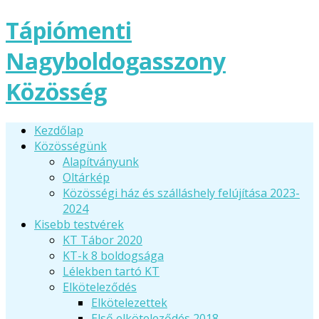
Tápiómenti
Nagyboldogasszony
Közösség
Kezdőlap
Közösségünk
Alapítványunk
Oltárkép
Közösségi ház és szálláshely felújítása 2023-
2024
Kisebb testvérek
KT Tábor 2020
KT-k 8 boldogsága
Lélekben tartó KT
Elköteleződés
Elkötelezettek
Első elköteleződés 2018