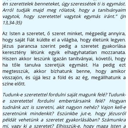
én szerettelek benneteket, úgy szeressétek ti is egymást.
Arról tudják majd meg rólatok, hogy a tanítványaim
vagytok, hogy szeretettel vagytok egymás iránt.” (Jn
13,34-35)
Az Isten a szeretet, ő szeret minket, mégpedig annyira,
hogy saját Fiát küldte el a világba, hogy életünk legyen.
Jézus parancsa szerint pedig a szeretet gyakorlása
keresztény létünk egyik elhagyhatatlan mozzanata.
Hiszen akkor leszünk igazán tanítványai, követői, hogy
ha tőle tanulva szeretjük egymást. Ha pedig ezt
megtesszük, akkor bízhatunk benne, hogy amikor
visszajön, és újjá lesz a föld és az ég, megállhatunk a
színe előtt.
Tudunk-e szeretettel fordulni saját magunk felé? Tudunk-
e szeretettel fordulni embertársaink felé? Hogyan
tudnánk azt is szeretni, akit nagyon nehéz? Vajon kell-e
szeretnünk mindenkit? Eszünkbe jut-e, hogy Jézusról
példát vehetünk a szeretet gyakorlásában? Számunkra
mi, vagy ki a szeretet? Elhisszük-e, hogy maga Isten a