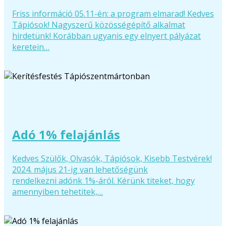
Friss információ 05.11-én: a program elmarad! Kedves
Tápiósok! Nagyszerű közösségépítő alkalmat
hirdetünk! Korábban ugyanis egy elnyert pályázat
keretein…
Adó 1% felajánlás
Kedves Szülők, Olvasók, Tápiósok, Kisebb Testvérek!
2024. május 21-ig van lehetőségünk
rendelkezni adónk 1%-áról. Kérünk titeket, hogy
amennyiben tehetitek,…