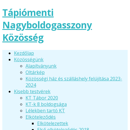
Tápiómenti
Nagyboldogasszony
Közösség
Kezdőlap
Közösségünk
Alapítványunk
Oltárkép
Közösségi ház és szálláshely felújítása 2023-
2024
Kisebb testvérek
KT Tábor 2020
KT-k 8 boldogsága
Lélekben tartó KT
Elköteleződés
Elkötelezettek
Első elköteleződés 2018