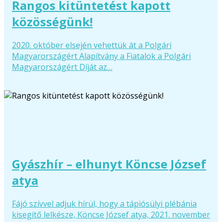
Rangos kitüntetést kapott
közösségünk!
2020. október elsején vehettük át a Polgári
Magyarországért Alapítvány a Fiatalok a Polgári
Magyarországért Díját az…
Gyászhír – elhunyt Köncse József
atya
Fájó szívvel adjuk hírül, hogy a tápiósülyi plébánia
kisegítő lelkésze, Köncse József atya, 2021. november