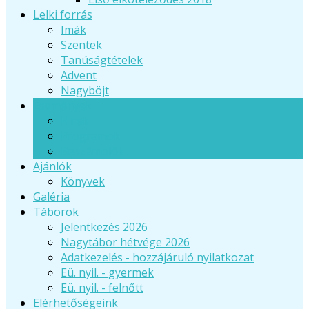
Lelki forrás
Imák
Szentek
Tanúságtételek
Advent
Nagyböjt
Események
Hírek
Programok
Beszámolók
Ajánlók
Könyvek
Galéria
Táborok
Jelentkezés 2026
Nagytábor hétvége 2026
Adatkezelés - hozzájáruló nyilatkozat
Eü. nyil. - gyermek
Eü. nyil. - felnőtt
Elérhetőségeink