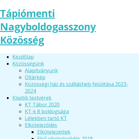
Tápiómenti
Nagyboldogasszony
Közösség
Kezdőlap
Közösségünk
Alapítványunk
Oltárkép
Közösségi ház és szálláshely felújítása 2023-
2024
Kisebb testvérek
KT Tábor 2020
KT-k 8 boldogsága
Lélekben tartó KT
Elköteleződés
Elkötelezettek
Első elköteleződés 2018