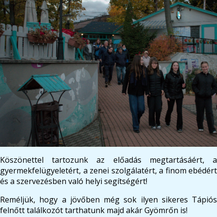
Köszönettel tartozunk az előadás megtartásáért, a
gyermekfelügyeletért, a zenei szolgálatért, a finom ebédért
és a szervezésben való helyi segítségért!
Reméljük, hogy a jövőben még sok ilyen sikeres Tápiós
felnőtt találkozót tarthatunk majd akár Gyömrőn is!