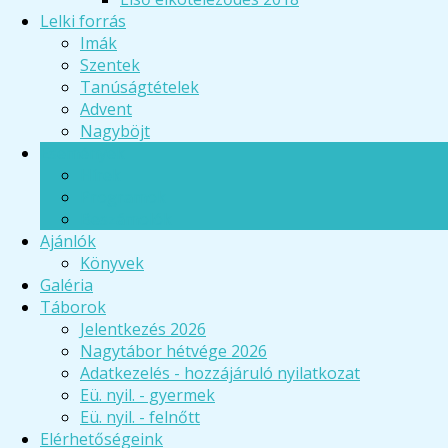
Lelki forrás
Imák
Szentek
Tanúságtételek
Advent
Nagyböjt
Események
Hírek
Programok
Beszámolók
Ajánlók
Könyvek
Galéria
Táborok
Jelentkezés 2026
Nagytábor hétvége 2026
Adatkezelés - hozzájáruló nyilatkozat
Eü. nyil. - gyermek
Eü. nyil. - felnőtt
Elérhetőségeink