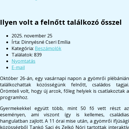
Ilyen volt a felnőtt találkozó ősszel
2025. november 25
Írta:
Dinnyésné Cseri Emília
Kategória:
Beszámolók
Találatok: 839
Nyomtatás
E-mail
Október 26-án, egy vasárnapi napon a gyömrői plébánián
találkozhattak közösségünk felnőtt, családos tagjai.
Örömteli volt, hogy új arcok, főleg helyiek is csatlakoztak a
programhoz.
Gyermekekkel együtt több, mint 50 fő vett részt az
eseményen, ami viszont így is kellemes, családias
hangulatban zajlott. A 11 órai mise után, a gyömrői ifjúsági
közösségből Tankó Saci és Zelkó Nóri tartottak interaktív