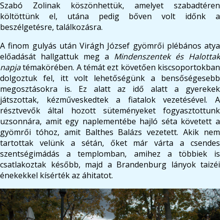
Szabó Zolinak köszönhettük, amelyet szabadtéren
költöttünk el, utána pedig bőven volt időnk a
beszélgetésre, találkozásra.
A finom gulyás után Virágh József gyömrői plébános atya
előadását hallgattuk meg a
Mindenszentek és Halottak
napja
témakörében. A témát ezt követően kiscsoportokban
dolgoztuk fel, itt volt lehetőségünk a bensőségesebb
megosztásokra is. Ez alatt az idő alatt a gyerekek
játszottak, kézműveskedtek a fiatalok vezetésével. A
résztvevők által hozott süteményeket fogyasztottunk
uzsonnára, amit egy naplementébe hajló séta követett a
gyömrői tóhoz, amit Balthes Balázs vezetett. Akik nem
tartottak velünk a sétán, őket már várta a csendes
szentségimádás a templomban, amihez a többiek is
csatlakoztak később, majd a Brandenburg lányok taizéi
énekekkel kísérték az áhitatot.