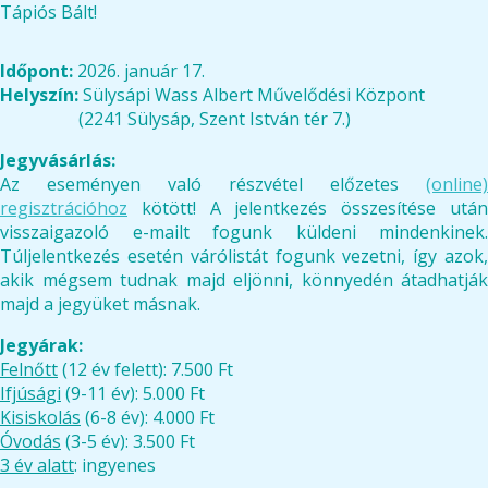
Tápiós Bált!
Időpont:
2026. január 17.
Helyszín:
Sülysápi Wass Albert Művelődési Központ
(2241 Sülysáp, Szent István tér 7.)
Jegyvásárlás:
Az eseményen való részvétel előzetes
(online)
regisztrációhoz
kötött! A jelentkezés összesítése után
visszaigazoló e-mailt fogunk küldeni mindenkinek.
Túljelentkezés esetén várólistát fogunk vezetni, így azok,
akik mégsem tudnak majd eljönni, könnyedén átadhatják
majd a jegyüket másnak.
Jegyárak:
Felnőtt
(12 év felett): 7.500 Ft
Ifjúsági
(9-11 év): 5.000 Ft
Kisiskolás
(6-8 év): 4.000 Ft
Óvodás
(3-5 év): 3.500 Ft
3 év alatt
: ingyenes