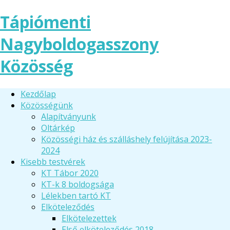
Tápiómenti
Nagyboldogasszony
Közösség
Kezdőlap
Közösségünk
Alapítványunk
Oltárkép
Közösségi ház és szálláshely felújítása 2023-
2024
Kisebb testvérek
KT Tábor 2020
KT-k 8 boldogsága
Lélekben tartó KT
Elköteleződés
Elkötelezettek
Első elköteleződés 2018