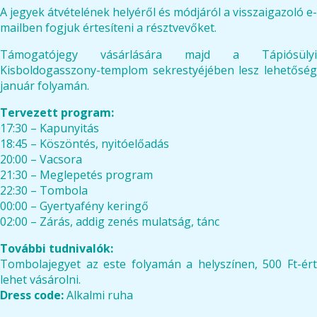
A jegyek átvételének helyéről és módjáról a visszaigazoló e-
mailben fogjuk értesíteni a résztvevőket.
Támogatójegy vásárlására majd a Tápiósülyi
Kisboldogasszony-templom sekrestyéjében lesz lehetőség
január folyamán.
Tervezett program:
17:30 – Kapunyitás
18:45 – Köszöntés, nyitóelőadás
20:00 – Vacsora
21:30 – Meglepetés program
22:30 – Tombola
00:00 – Gyertyafény keringő
02:00 – Zárás, addig zenés mulatság, tánc
További tudnivalók:
Tombolajegyet az este folyamán a helyszínen, 500 Ft-ért
lehet vásárolni.
Dress code:
Alkalmi ruha