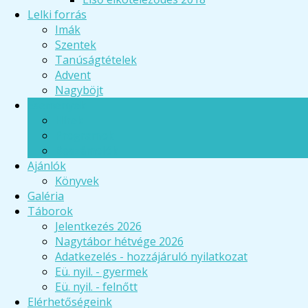
Lelki forrás
Imák
Szentek
Tanúságtételek
Advent
Nagyböjt
Események
Hírek
Programok
Beszámolók
Ajánlók
Könyvek
Galéria
Táborok
Jelentkezés 2026
Nagytábor hétvége 2026
Adatkezelés - hozzájáruló nyilatkozat
Eü. nyil. - gyermek
Eü. nyil. - felnőtt
Elérhetőségeink