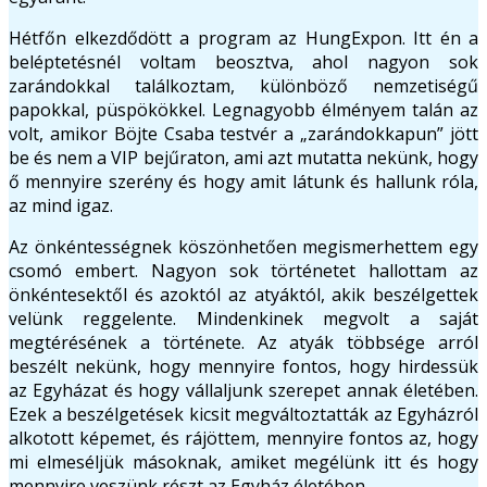
Hétfőn elkezdődött a program az HungExpon. Itt én a
beléptetésnél voltam beosztva, ahol nagyon sok
zarándokkal találkoztam, különböző nemzetiségű
papokkal, püspökökkel. Legnagyobb élményem talán az
volt, amikor Böjte Csaba testvér a „zarándokkapun” jött
be és nem a VIP bejűraton, ami azt mutatta nekünk, hogy
ő mennyire szerény és hogy amit látunk és hallunk róla,
az mind igaz.
Az önkéntességnek köszönhetően megismerhettem egy
csomó embert. Nagyon sok történetet hallottam az
önkéntesektől és azoktól az atyáktól, akik beszélgettek
velünk reggelente. Mindenkinek megvolt a saját
megtérésének a története. Az atyák többsége arról
beszélt nekünk, hogy mennyire fontos, hogy hirdessük
az Egyházat és hogy vállaljunk szerepet annak életében.
Ezek a beszélgetések kicsit megváltoztatták az Egyházról
alkotott képemet, és rájöttem, mennyire fontos az, hogy
mi elmeséljük másoknak, amiket megélünk itt és hogy
mennyire veszünk részt az Egyház életében.