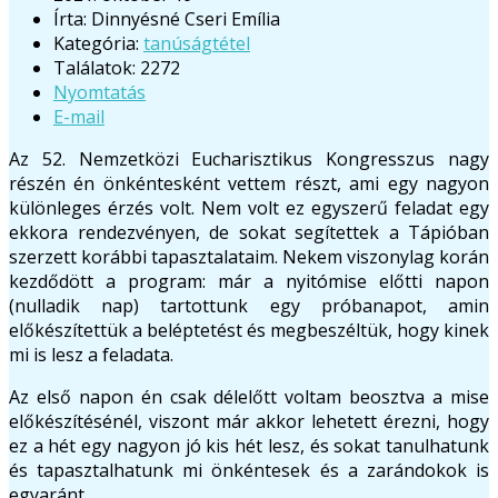
Írta:
Dinnyésné Cseri Emília
Kategória:
tanúságtétel
Találatok: 2272
Nyomtatás
E-mail
Az 52. Nemzetközi Eucharisztikus Kongresszus nagy
részén én önkéntesként vettem részt, ami egy nagyon
különleges érzés volt. Nem volt ez egyszerű feladat egy
ekkora rendezvényen, de sokat segítettek a Tápióban
szerzett korábbi tapasztalataim. Nekem viszonylag korán
kezdődött a program: már a nyitómise előtti napon
(nulladik nap) tartottunk egy próbanapot, amin
előkészítettük a beléptetést és megbeszéltük, hogy kinek
mi is lesz a feladata.
Az első napon én csak délelőtt voltam beosztva a mise
előkészítésénél, viszont már akkor lehetett érezni, hogy
ez a hét egy nagyon jó kis hét lesz, és sokat tanulhatunk
és tapasztalhatunk mi önkéntesek és a zarándokok is
egyaránt.