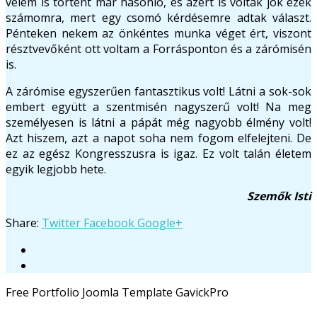
velem is történt már hasonló, és azért is voltak jók ezek
számomra, mert egy csomó kérdésemre adtak választ.
Pénteken nekem az önkéntes munka véget ért, viszont
résztvevőként ott voltam a Forrásponton és a zárómisén
is.
A zárómise egyszerűen fantasztikus volt! Látni a sok-sok
embert együtt a szentmisén nagyszerű volt! Na meg
személyesen is látni a pápát még nagyobb élmény volt!
Azt hiszem, azt a napot soha nem fogom elfelejteni. De
ez az egész Kongresszusra is igaz. Ez volt talán életem
egyik legjobb hete.
Szemők Isti
Share:
Twitter
Facebook
Google+
Free Portfolio Joomla Template GavickPro