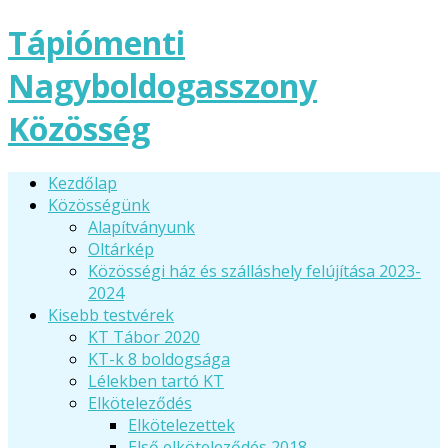
Tápiómenti
Nagyboldogasszony
Közösség
Kezdőlap
Közösségünk
Alapítványunk
Oltárkép
Közösségi ház és szálláshely felújítása 2023-
2024
Kisebb testvérek
KT Tábor 2020
KT-k 8 boldogsága
Lélekben tartó KT
Elköteleződés
Elkötelezettek
Első elköteleződés 2018