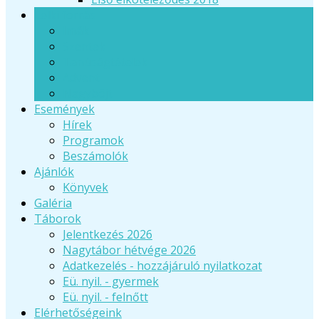
Lelki forrás
Imák
Szentek
Tanúságtételek
Advent
Nagyböjt
Események
Hírek
Programok
Beszámolók
Ajánlók
Könyvek
Galéria
Táborok
Jelentkezés 2026
Nagytábor hétvége 2026
Adatkezelés - hozzájáruló nyilatkozat
Eü. nyil. - gyermek
Eü. nyil. - felnőtt
Elérhetőségeink