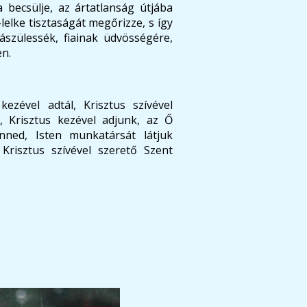
 becsülje, az ártatlanság útjába
lelke tisztaságát megőrizze, s így
szülessék, fiainak üdvösségére,
en.
ezével adtál, Krisztus szívével
k, Krisztus kezével adjunk, az Ő
nned, Isten munkatársát látjuk
Krisztus szívével szerető Szent