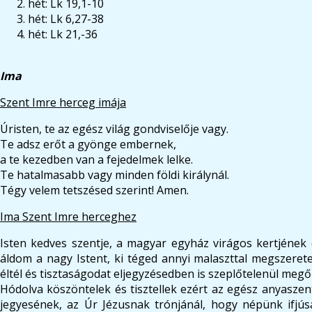
hét: Lk 19,1-10
hét: Lk 6,27-38
hét: Lk 21,-36
Ima
Szent Imre herceg imája
Úristen, te az egész világ gondviselője vagy.
Te adsz erőt a gyönge embernek,
a te kezedben van a fejedelmek lelke.
Te hatalmasabb vagy minden földi királynál.
Tégy velem tetszésed szerint! Amen.
Ima Szent Imre herceghez
Isten kedves szentje, a magyar egyház virágos kertjének e
áldom a nagy Istent, ki téged annyi malaszttal megszerete
éltél és tisztaságodat eljegyzésedben is szeplőtelenül megő
Hódolva köszöntelek és tisztellek ezért az egész anyaszen
jegyesének, az Úr Jézusnak trónjánál, hogy népünk ifjúsá