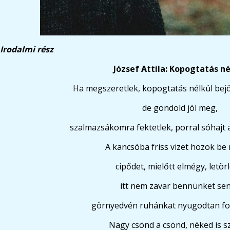
Irodalmi rész
József Attila: Kopogtatás né
Ha megszeretlek, kopogtatás nélkül bej
de gondold jól meg,
szalmazsákomra fektetlek, porral sóhajt 
A kancsóba friss vizet hozok be
cipődet, mielőtt elmégy, letör
itt nem zavar bennünket sen
görnyedvén ruhánkat nyugodtan fo
Nagy csönd a csönd, néked is s