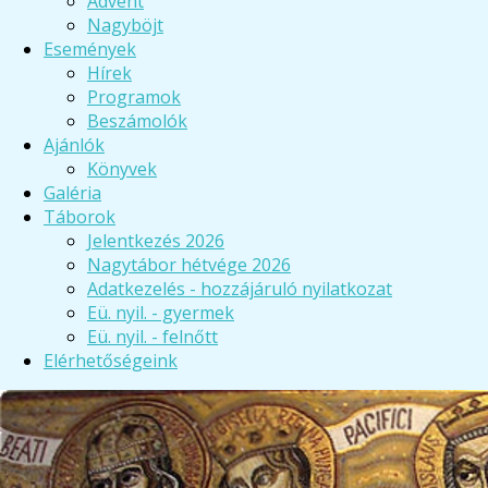
Advent
Nagyböjt
Események
Hírek
Programok
Beszámolók
Ajánlók
Könyvek
Galéria
Táborok
Jelentkezés 2026
Nagytábor hétvége 2026
Adatkezelés - hozzájáruló nyilatkozat
Eü. nyil. - gyermek
Eü. nyil. - felnőtt
Elérhetőségeink