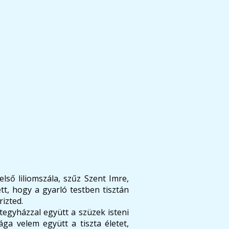
lső liliomszála, szűz Szent Imre,
tt, hogy a gyarló testben tisztán
rizted.
tegyházzal együtt a szüzek isteni
ga velem együtt a tiszta életet,