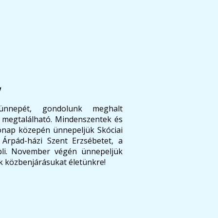
!
nnepét, gondolunk meghalt
 megtalálható. Mindenszentek és
ónap közepén ünnepeljük Skóciai
 Árpád-házi Szent Erzsébetet, a
li. November végén ünnepeljük
jük közbenjárásukat életünkre!