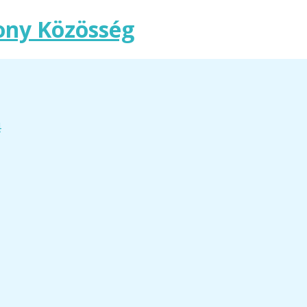
ony Közösség
4