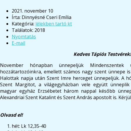
2021. november 10
Írta:
Dinnyésné Cseri Emília
Kategória:
lélekben tartó kt
Találatok: 2018
Nyomtatás
E-mail
Kedves Tápiós Testvérek
November hónapban ünnepeljük Mindenszentek ü
hozzátartozóinkra, emellett számos nagy szent ünnepe is
Halottak napja után Szent Imre herceget ünnepeljük. A h
Szent Margitot, a világegyházban vele együtt ünneplik
magyar egyház Erzsébetet három nappal később ünnep
Alexandriai Szent Katalint és Szent András apostolt is. Kér
Olvasd el!
hét: Lk 12,35-40