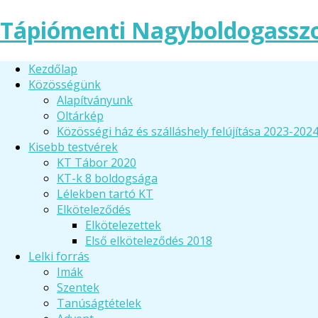
Tápiómenti Nagyboldogassz
Kezdőlap
Közösségünk
Alapítványunk
Oltárkép
Közösségi ház és szálláshely felújítása 2023-202
Kisebb testvérek
KT Tábor 2020
KT-k 8 boldogsága
Lélekben tartó KT
Elköteleződés
Elkötelezettek
Első elköteleződés 2018
Lelki forrás
Imák
Szentek
Tanúságtételek