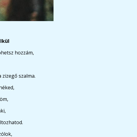
lkül
öhetsz hozzám,
a zizegő szalma.
 néked,
löm,
ki,
ltozhatod.
zólok,