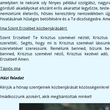
amelyben te nekünk oly fényes például szolgálsz, nagyra
gördülő akadályokat elszánt erős akarattal legyőzze, teste-
nemzetünk életerős, hősies keresztény nemzedékben újjá
hivatásának hűséges betöltésére és a Te dicsőségedre. Am
Ima Szent Erzsébet közbenjárásáért
Szent Erzsébet! Te Krisztus szemével néztél, Krisztus k
szerettél... Segíts, hogy mi is Krisztus szemével lássun
szeretetével szeressünk. Remélünk benned, bízunk be
benned, Krisztus szemével néző, Krisztus kezével adó, 
Erzsébet! Amen.
Tápiós ima
Házi feladat
Kérjük a hónap szentjeinek közbenjárását közösségeinkre!
Imádkozzunk azokért, akik megbántottak minket!