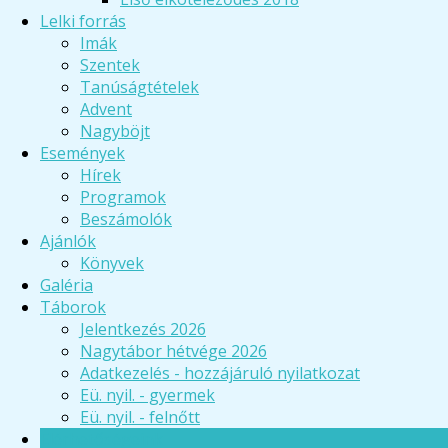
Lelki forrás
Imák
Szentek
Tanúságtételek
Advent
Nagyböjt
Események
Hírek
Programok
Beszámolók
Ajánlók
Könyvek
Galéria
Táborok
Jelentkezés 2026
Nagytábor hétvége 2026
Adatkezelés - hozzájáruló nyilatkozat
Eü. nyil. - gyermek
Eü. nyil. - felnőtt
Elérhetőségeink