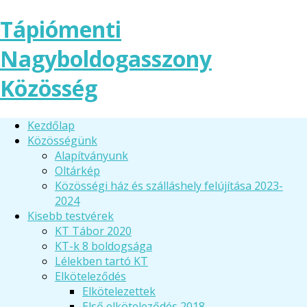
Tápiómenti
Nagyboldogasszony
Közösség
Kezdőlap
Közösségünk
Alapítványunk
Oltárkép
Közösségi ház és szálláshely felújítása 2023-
2024
Kisebb testvérek
KT Tábor 2020
KT-k 8 boldogsága
Lélekben tartó KT
Elköteleződés
Elkötelezettek
Első elköteleződés 2018